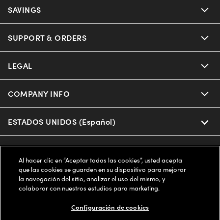
Ray-Ban
SAVINGS
Our Eyeglasses
Oakley
Our Sunglasses
SUPPORT & ORDERS
Offers & Discount
Ray-Ban | Meta
Our Contact Lenses
Insurance
LEGAL
Help Center
Oakley Meta
Ray-Ban | Meta
FSA & HSA
Online Order Status
COMPANY INFO
Privacy Policy
Miu Miu
Oakley Meta
CareCredit Credit Card
Shipping & Returns
Terms of Use
ESTADOS UNIDOS (Español)
About us
Prada
Eyewear Trends
2-Day Delivery
Notice of Financial Incentive
Accessibility
We guarantee every transaction is 100% secure
Al hacer clic en “Aceptar todas las cookies”, usted acepta
Michael Kors
Our Lenses
Frame Advisor
que las cookies se guarden en su dispositivo para mejorar
Independent Doctor's Notice
Our Flagship Stores
la navegación del sitio, analizar el uso del mismo, y
Buy now, pay later with Klarna*, Affirm or Cash App Afterpay.
Coach
colaborar con nuestros estudios para marketing.
Schedule an Eye Exam
AARP Members
Learn More
Style Guide
AdChoices
Careers
Configuración de cookies
The Exceptionals
Vision Guide
FAQs