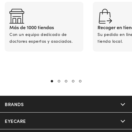
Más de 1000 tiendas
Recoger en tie
Con un equipo dedicado de
Su pedido en lín
doctores expertos y asociados.
tienda local.
BRANDS
EYECARE
Nuance Audio