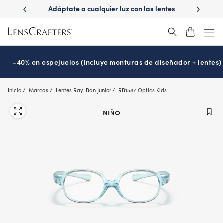
Skip
n las lentes
¿Es hora de tu examen de la vista?
Disfruta -4
to
Prográmalo hoy
main
content
-40% en espejuelos (Incluye monturas de diseñador + lentes)
Inicio
Marcas
Lentes Ray-Ban Junior
RB1587 Optics Kids
NIÑO