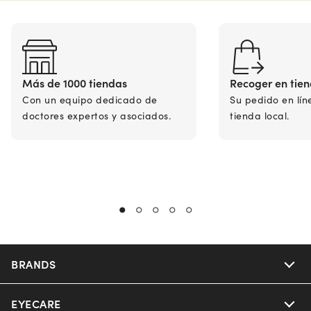
Más de 1000 tiendas
Recoger en tie
Con un equipo dedicado de
Su pedido en lín
doctores expertos y asociados.
tienda local.
BRANDS
EYECARE
Nuance Audio