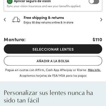
Aplicar seguro de visión
Sync your vision insurance and see your benefits applied.
30-day happiness guarantee
Full refund or replacement within 30 days
Montura:
$110
SELECCIONAR LENTES
AÑADIR A LA BOLSA
Pague en cuotas con Affirm, Cash App Afterpay or Klarna
Más info.
Aceptamos tarjetas de FSA/HSA para los pagos
Personalizar sus lentes nunca ha
sido tan fácil