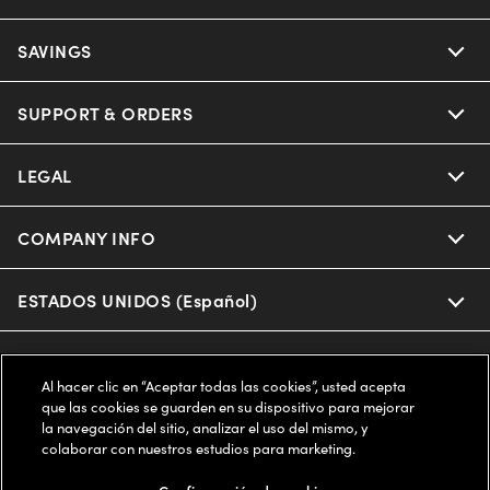
Ray-Ban
SAVINGS
Our Eyeglasses
Oakley
Our Sunglasses
SUPPORT & ORDERS
Offers & Discount
Ray-Ban | Meta
Our Contact Lenses
Insurance
LEGAL
Help Center
Oakley Meta
Ray-Ban | Meta
FSA & HSA
Online Order Status
COMPANY INFO
Privacy Policy
Miu Miu
Oakley Meta
CareCredit Credit Card
Shipping & Returns
Terms of Use
ESTADOS UNIDOS (Español)
About us
Prada
Eyewear Trends
2-Day Delivery
Notice of Financial Incentive
Accessibility
We guarantee every transaction is 100% secure
Al hacer clic en “Aceptar todas las cookies”, usted acepta
Michael Kors
Our Lenses
Frame Advisor
que las cookies se guarden en su dispositivo para mejorar
Independent Doctor's Notice
Our Flagship Stores
la navegación del sitio, analizar el uso del mismo, y
Buy now, pay later with Klarna*, Affirm or Cash App Afterpay.
Coach
colaborar con nuestros estudios para marketing.
Schedule an Eye Exam
AARP Members
Learn More
Style Guide
AdChoices
Careers