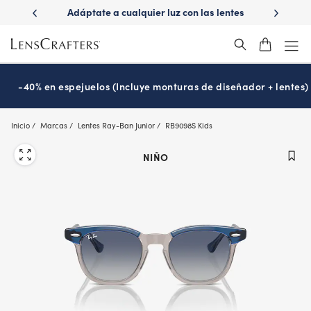
Skip
 con las lentes
¿Es hora de tu examen de la vista?
Disfruta 
to
Prográmalo hoy
®
main
content
-40% en espejuelos (Incluye monturas de diseñador + lentes)
Inicio
Marcas
Lentes Ray-Ban Junior
RB9098S Kids
NIÑO