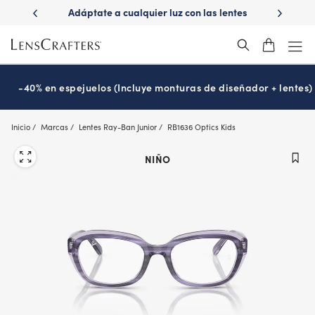
Skip
ápido con
Adáptate a cualquier luz con las lentes
¿Es hora
to
s
Transitions
®
main
content
-40% en espejuelos (Incluye monturas de diseñador + lentes)
Inicio
Marcas
Lentes Ray-Ban Junior
RB1636 Optics Kids
NIÑO