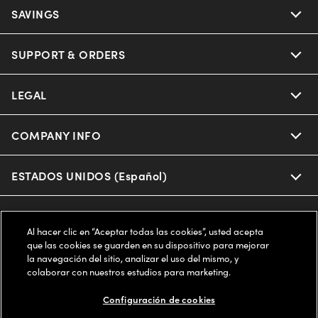
Ray-Ban
SAVINGS
Our Eyeglasses
Oakley
Our Sunglasses
SUPPORT & ORDERS
Offers & Discount
Ray-Ban | Meta
Our Contact Lenses
Insurance
LEGAL
Help Center
Oakley Meta
Ray-Ban | Meta
FSA & HSA
Online Order Status
COMPANY INFO
Privacy Policy
Miu Miu
Oakley Meta
CareCredit Credit Card
Shipping & Returns
Terms of Use
ESTADOS UNIDOS (Español)
About us
Prada
Eyewear Trends
2-Day Delivery
Notice of Financial Incentive
Accessibility
We guarantee every transaction is 100% secure
Al hacer clic en “Aceptar todas las cookies”, usted acepta
Michael Kors
Our Lenses
Frame Advisor
que las cookies se guarden en su dispositivo para mejorar
Independent Doctor's Notice
Our Flagship Stores
la navegación del sitio, analizar el uso del mismo, y
Buy now, pay later with Klarna*, Affirm or Cash App Afterpay.
Coach
colaborar con nuestros estudios para marketing.
Schedule an Eye Exam
AARP Members
Learn More
Style Guide
AdChoices
Careers
Configuración de cookies
The Exceptionals
Vision Guide
FAQs