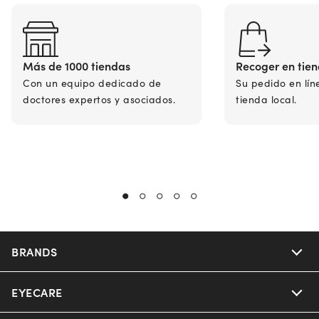
Más de 1000 tiendas
Recoger en tie
Con un equipo dedicado de
Su pedido en lín
doctores expertos y asociados.
tienda local.
BRANDS
EYECARE
Nuance Audio