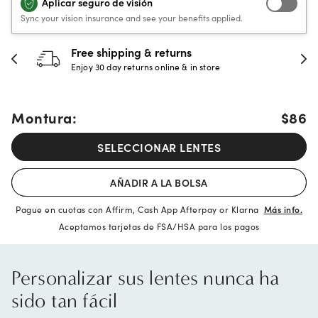
Aplicar seguro de visión
Sync your vision insurance and see your benefits applied.
30-day happiness guarantee
Full refund or replacement within 30 days
Montura:
$86
SELECCIONAR LENTES
AÑADIR A LA BOLSA
Pague en cuotas con Affirm, Cash App Afterpay or Klarna
Más info.
Aceptamos tarjetas de FSA/HSA para los pagos
Personalizar sus lentes nunca ha
sido tan fácil