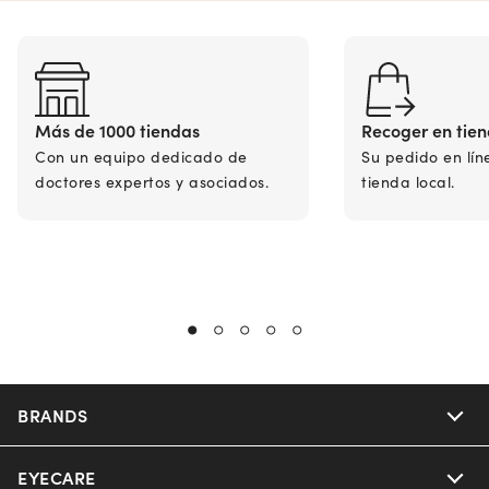
Más de 1000 tiendas
Recoger en tie
Con un equipo dedicado de
Su pedido en lín
doctores expertos y asociados.
tienda local.
BRANDS
EYECARE
Nuance Audio