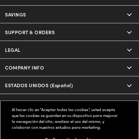
Ray-Ban
SAVINGS
Our Eyeglasses
Oakley
Our Sunglasses
SUPPORT & ORDERS
Offers & Discount
Ray-Ban | Meta
Our Contact Lenses
Insurance
LEGAL
Help Center
Oakley Meta
Ray-Ban | Meta
FSA & HSA
Online Order Status
COMPANY INFO
Privacy Policy
Miu Miu
Oakley Meta
CareCredit Credit Card
Shipping & Returns
Terms of Use
ESTADOS UNIDOS (Español)
About us
Prada
Eyewear Trends
2-Day Delivery
Notice of Financial Incentive
Accessibility
We guarantee every transaction is 100% secure
Al hacer clic en “Aceptar todas las cookies”, usted acepta
Michael Kors
Our Lenses
Frame Advisor
que las cookies se guarden en su dispositivo para mejorar
Independent Doctor's Notice
Our Flagship Stores
la navegación del sitio, analizar el uso del mismo, y
Buy now, pay later with Klarna*, Affirm or Cash App Afterpay.
Coach
colaborar con nuestros estudios para marketing.
Schedule an Eye Exam
AARP Members
Learn More
Style Guide
AdChoices
Careers