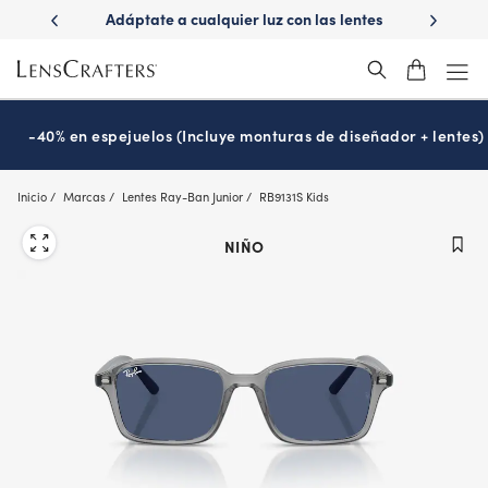
Skip
Adáptate a cualquier luz con las lentes
¿Es hora de tu exame
to
Transitions
Prográmalo
®
main
content
-40% en espejuelos (Incluye monturas de diseñador + lentes)
Inicio
Marcas
Lentes Ray-Ban Junior
RB9131S Kids
NIÑO