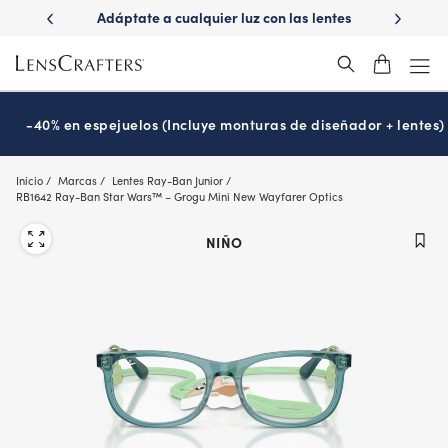
Skip
ápido con
Adáptate a cualquier luz con las lentes
¿Es hora
to
s
Transitions
®
main
content
-40% en espejuelos (Incluye monturas de diseñador + lentes)
Inicio
Marcas
Lentes Ray-Ban Junior
RB1642 Ray-Ban Star Wars™ – Grogu Mini New Wayfarer Optics
NIÑO