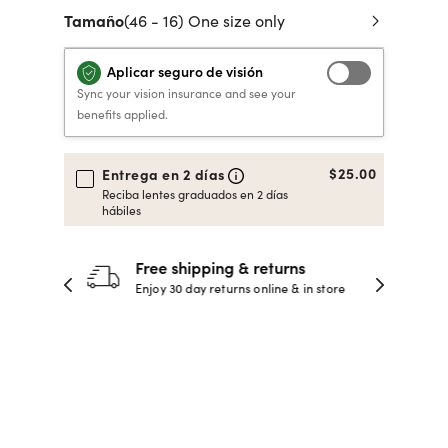
Tamaño
(46 - 16) One size only
 de crédito
VERSACE PRIMAVERA
40% DE DESCUENTO
40% DE DESCUENTO
LENTES GRADUADOS
to, y pagar
VERANO 2026 LENTES
RECETA / GRADUADO
RECETA / GRADUADO
INFANTILES DESDE $99*
Aplicar seguro de visión
LENTES
LENTES
Sync your vision insurance and see your
benefits applied.
COMPRA AHORA
COMPRA AHORA
$25.00
Entrega en 2 días
COMPRA AHORA
COMPRA AHORA
Reciba lentes graduados en 2 días
hábiles
30-day happiness guarantee
 store
Full refund or replacement within 30
days