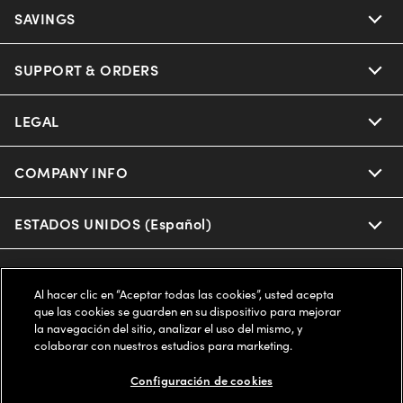
Ray-Ban
SAVINGS
Our Eyeglasses
Oakley
Our Sunglasses
SUPPORT & ORDERS
Offers & Discount
Ray-Ban | Meta
Our Contact Lenses
Insurance
LEGAL
Help Center
Oakley Meta
Ray-Ban | Meta
FSA & HSA
Online Order Status
COMPANY INFO
Privacy Policy
Miu Miu
Oakley Meta
CareCredit Credit Card
Shipping & Returns
Terms of Use
ESTADOS UNIDOS (Español)
About us
Prada
Eyewear Trends
2-Day Delivery
Notice of Financial Incentive
Accessibility
We guarantee every transaction is 100% secure
Al hacer clic en “Aceptar todas las cookies”, usted acepta
Michael Kors
Our Lenses
Frame Advisor
que las cookies se guarden en su dispositivo para mejorar
Independent Doctor's Notice
Our Flagship Stores
la navegación del sitio, analizar el uso del mismo, y
Buy now, pay later with Klarna*, Affirm or Cash App Afterpay.
Coach
colaborar con nuestros estudios para marketing.
Schedule an Eye Exam
AARP Members
Learn More
Style Guide
AdChoices
Careers
Configuración de cookies
The Exceptionals
Vision Guide
FAQs