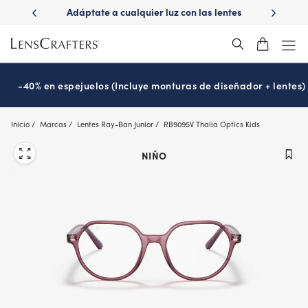
Skip
ápido con
Adáptate a cualquier luz con las lentes
¿Es hora
to
s
Transitions
®
main
content
-40% en espejuelos (Incluye monturas de diseñador + lentes)
Inicio
Marcas
Lentes Ray-Ban Junior
RB9095V Thalia Optics Kids
NIÑO