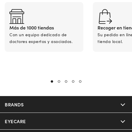
Más de 1000 tiendas
Recoger en tie
Con un equipo dedicado de
Su pedido en lín
doctores expertos y asociados.
tienda local.
BRANDS
EYECARE
Nuance Audio