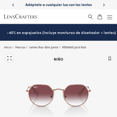
Skip
ápido con
Adáptate a cualquier luz con las lentes
¿Es hora
to
s
Transitions
®
main
content
-40% en espejuelos (Incluye monturas de diseñador + lentes)
Inicio
Marcas
Lentes Ray-Ban Junior
RB9565S Jack Kids
NIÑO