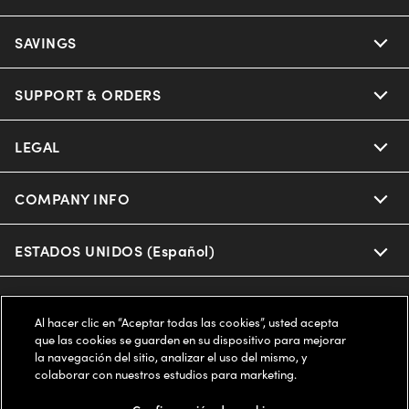
Ray-Ban
SAVINGS
Our Eyeglasses
Oakley
Our Sunglasses
SUPPORT & ORDERS
Offers & Discount
Ray-Ban | Meta
Our Contact Lenses
Insurance
LEGAL
Help Center
Oakley Meta
Ray-Ban | Meta
FSA & HSA
Online Order Status
COMPANY INFO
Privacy Policy
Miu Miu
Oakley Meta
CareCredit Credit Card
Shipping & Returns
Terms of Use
ESTADOS UNIDOS (Español)
About us
Prada
Eyewear Trends
2-Day Delivery
Notice of Financial Incentive
Accessibility
We guarantee every transaction is 100% secure
Al hacer clic en “Aceptar todas las cookies”, usted acepta
Michael Kors
Our Lenses
Frame Advisor
que las cookies se guarden en su dispositivo para mejorar
Independent Doctor's Notice
Our Flagship Stores
la navegación del sitio, analizar el uso del mismo, y
Buy now, pay later with Klarna*, Affirm or Cash App Afterpay.
Coach
colaborar con nuestros estudios para marketing.
Schedule an Eye Exam
AARP Members
Learn More
Style Guide
AdChoices
Careers