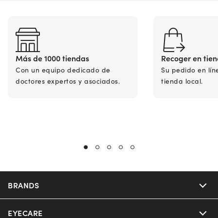
Más de 1000 tiendas
Recoger en tie
Con un equipo dedicado de
Su pedido en lín
doctores expertos y asociados.
tienda local.
BRANDS
EYECARE
Nuance Audio