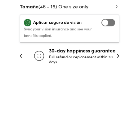
Tamaño
(46 - 16) One size only
 de crédito
VERSACE PRIMAVERA
40% DE DESCUENTO
40% DE DESCUENTO
LENTES GRADUADOS
to, y pagar
VERANO 2026 LENTES
RECETA / GRADUADO
RECETA / GRADUADO
INFANTILES DESDE $99*
Aplicar seguro de visión
LENTES
LENTES
Sync your vision insurance and see your
benefits applied.
COMPRA AHORA
COMPRA AHORA
30-day happiness guarantee
COMPRA AHORA
COMPRA AHORA
 store
Full refund or replacement within 30
days