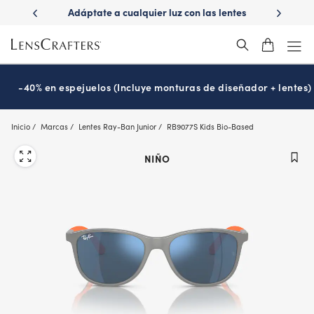
Skip
ápido con
Adáptate a cualquier luz con las lentes
¿Es hora
to
s
Transitions
®
main
content
-40% en espejuelos (Incluye monturas de diseñador + lentes)
Inicio
Marcas
Lentes Ray-Ban Junior
RB9077S Kids Bio-Based
NIÑO