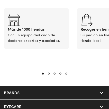
Más de 1000 tiendas
Recoger en tie
Con un equipo dedicado de
Su pedido en lín
doctores expertos y asociados.
tienda local.
BRANDS
EYECARE
Nuance Audio