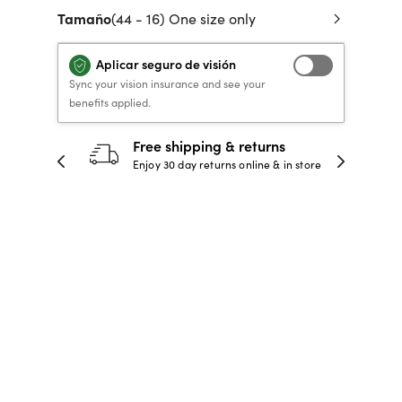
Tamaño
(44 - 16) One size only
 de crédito
VERSACE PRIMAVERA
40% DE DESCUENTO
40% DE DESCUENTO
LENTES GRADUADOS
to, y pagar
VERANO 2026 LENTES
RECETA / GRADUADO
RECETA / GRADUADO
INFANTILES DESDE $99*
Aplicar seguro de visión
LENTES
LENTES
Sync your vision insurance and see your
benefits applied.
COMPRA AHORA
COMPRA AHORA
30-day happiness guarantee
COMPRA AHORA
COMPRA AHORA
 store
Full refund or replacement within 30
days