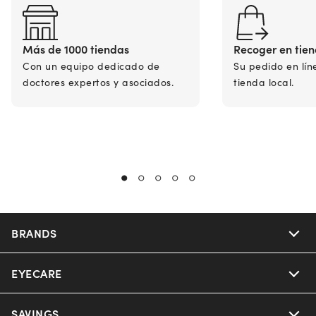
Más de 1000 tiendas
Recoger en tie
Con un equipo dedicado de
Su pedido en lín
doctores expertos y asociados.
tienda local.
BRANDS
EYECARE
Nuance Audio
Ray-Ban
SAVINGS
Our Eyeglasses