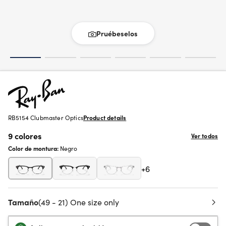
Pruébeselos
RB5154 Clubmaster Optics
Product details
9 colores
Ver todos
Color de montura:
Negro
+6
Tamaño
(49 - 21) One size only