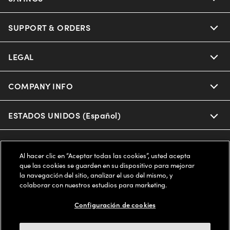
Oakley
Our Sunglasses
SUPPORT & ORDERS
Offers & Discount
Ray-Ban | Meta
Our Contact Lenses
Insurance
LEGAL
Help Center
Oakley Meta
Ray-Ban | Meta
FSA & HSA
Online Order Status
COMPANY INFO
Privacy Policy
Miu Miu
Oakley Meta
CareCredit Credit Card
Shipping & Returns
Terms of Use
ESTADOS UNIDOS (Español)
About us
Prada
Eyewear Trends
2-Day Delivery
Notice of Financial Incentive
Accessibility
We guarantee every transaction is 100% secure
Al hacer clic en “Aceptar todas las cookies”, usted acepta
Michael Kors
Our Lenses
Frame Advisor
que las cookies se guarden en su dispositivo para mejorar
Independent Doctor's Notice
Our Flagship Stores
la navegación del sitio, analizar el uso del mismo, y
Buy now, pay later with Klarna*, Affirm or Cash App Afterpay.
Coach
colaborar con nuestros estudios para marketing.
Schedule an Eye Exam
AARP Members
Learn More
Style Guide
AdChoices
Careers
Configuración de cookies
The Exceptionals
Vision Guide
FAQs
Your Privacy Choices
Find a Store