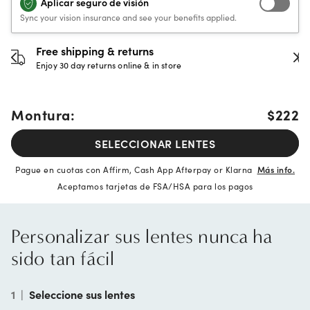
Aplicar seguro de visión
Sync your vision insurance and see your benefits applied.
30-day happiness guarantee
Full refund or replacement within 30 days
Montura:
$222
SELECCIONAR LENTES
Pague en cuotas con Affirm, Cash App Afterpay or Klarna
Más info.
Aceptamos tarjetas de FSA/HSA para los pagos
Personalizar sus lentes nunca ha
sido tan fácil
1
|
Seleccione sus lentes