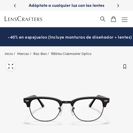
Skip
 las lentes
¿Es hora de tu examen de la vista?
Disfruta -40
to
Prográmalo hoy
main
content
-40% en espejuelos (Incluye monturas de diseñador + lentes)
Inicio
Marcas
Ray-Ban
RB5154 Clubmaster Optics