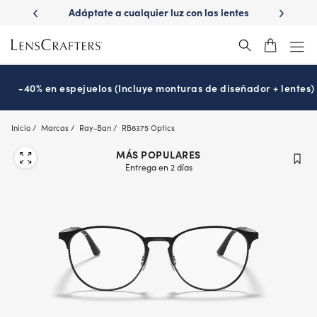
Skip
r luz con las lentes
¿Es hora de tu examen de la vista?
Disf
to
tions
Prográmalo hoy
®
main
content
-40% en espejuelos (Incluye monturas de diseñador + lentes)
Inicio
Marcas
Ray-Ban
RB6375 Optics
MÁS POPULARES
Entrega en 2 días