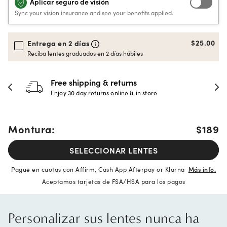
Aplicar seguro de visión
Sync your vision insurance and see your benefits applied.
$25.00
Entrega en 2 días
Reciba lentes graduados en 2 días hábiles
30-day happiness guarantee
Full refund or replacement within 30 days
Montura:
$189
SELECCIONAR LENTES
Pague en cuotas con Affirm, Cash App Afterpay or Klarna
Más info.
Aceptamos tarjetas de FSA/HSA para los pagos
Personalizar sus lentes nunca ha