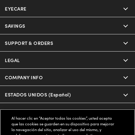
EYECARE
Nuance Audio
Ray-Ban
SAVINGS
Our Eyeglasses
Oakley
Our Sunglasses
SUPPORT & ORDERS
Offers & Discount
Ray-Ban | Meta
Our Contact Lenses
Insurance
LEGAL
Help Center
Oakley Meta
Ray-Ban | Meta
FSA & HSA
Online Order Status
COMPANY INFO
Privacy Policy
Miu Miu
Oakley Meta
CareCredit Credit Card
Shipping & Returns
Terms of Use
ESTADOS UNIDOS (Español)
About us
Prada
Eyewear Trends
2-Day Delivery
Notice of Financial Incentive
Accessibility
We guarantee every transaction is 100% secure
Al hacer clic en “Aceptar todas las cookies”, usted acepta
Michael Kors
Our Lenses
Frame Advisor
que las cookies se guarden en su dispositivo para mejorar
Independent Doctor's Notice
Our Flagship Stores
la navegación del sitio, analizar el uso del mismo, y
Buy now, pay later with Klarna*, Affirm or Cash App Afterpay.
Coach