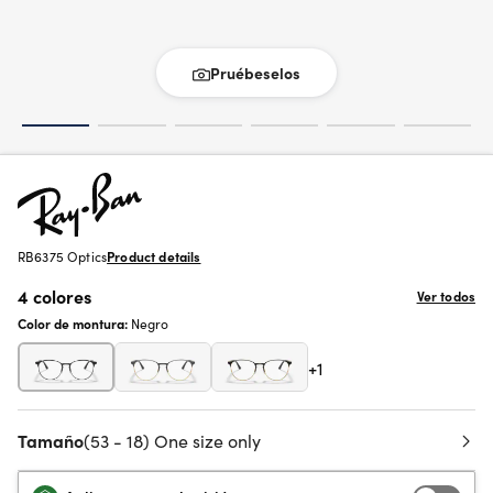
Pruébeselos
RB6375 Optics
Product details
4 colores
Ver todos
Color de montura:
Negro
+1
Tamaño
(53 - 18) One size only