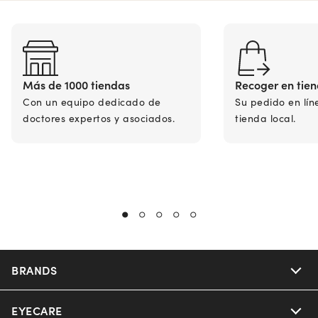
Más de 1000 tiendas
Recoger en tie
Con un equipo dedicado de
Su pedido en lín
doctores expertos y asociados.
tienda local.
BRANDS
EYECARE
Nuance Audio