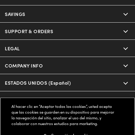
Ray-Ban
SAVINGS
Our Eyeglasses
Oakley
Our Sunglasses
SUPPORT & ORDERS
Offers & Discount
Ray-Ban | Meta
Our Contact Lenses
Insurance
LEGAL
Help Center
Oakley Meta
Ray-Ban | Meta
FSA & HSA
Online Order Status
COMPANY INFO
Privacy Policy
Miu Miu
Oakley Meta
CareCredit Credit Card
Shipping & Returns
Terms of Use
ESTADOS UNIDOS (Español)
About us
Prada
Eyewear Trends
2-Day Delivery
Notice of Financial Incentive
Accessibility
We guarantee every transaction is 100% secure
Al hacer clic en “Aceptar todas las cookies”, usted acepta
Michael Kors
Our Lenses
Frame Advisor
que las cookies se guarden en su dispositivo para mejorar
Independent Doctor's Notice
Our Flagship Stores
la navegación del sitio, analizar el uso del mismo, y
Buy now, pay later with Klarna*, Affirm or Cash App Afterpay.
Coach
colaborar con nuestros estudios para marketing.
Schedule an Eye Exam
AARP Members
Learn More
Style Guide
AdChoices
Careers