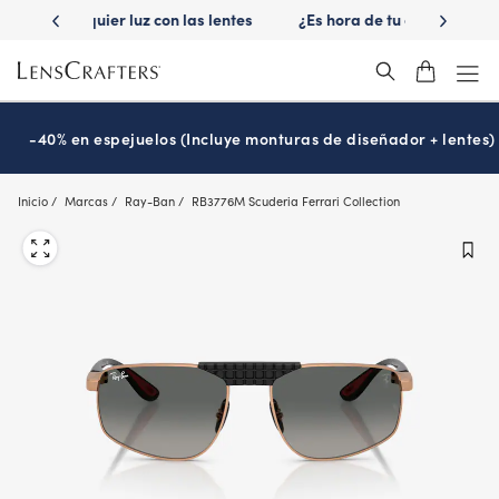
Skip
 las lentes
¿Es hora de tu examen de la vista?
Disfruta -40
to
Prográmalo hoy
main
content
-40% en espejuelos (Incluye monturas de diseñador + lentes)
Inicio
Marcas
Ray-Ban
RB3776M Scuderia Ferrari Collection