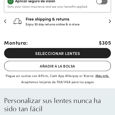
Aplicar seguro de visión
Sync your vision insurance and see your benefits applied.
30-day happiness guarantee
Full refund or replacement within 30 days
Montura:
$305
SELECCIONAR LENTES
AÑADIR A LA BOLSA
Pague en cuotas con Affirm, Cash App Afterpay or Klarna
Más info.
Aceptamos tarjetas de FSA/HSA para los pagos
Personalizar sus lentes nunca ha
sido tan fácil