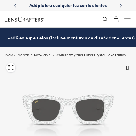
Skip
ápido con
Adáptate a cualquier luz con las lentes
¿Es hora
to
s
Transitions
®
main
content
-40% en espejuelos (Incluye monturas de diseñador + lentes)
Inicio
Marcas
Ray-Ban
RB4940BP Wayfarer Puffer Crystal Pavè Edition