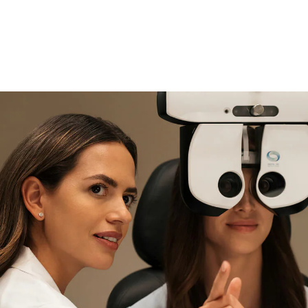
si necesitas asistencia
Encuéntralo y prúebalo en la
tienda
experta