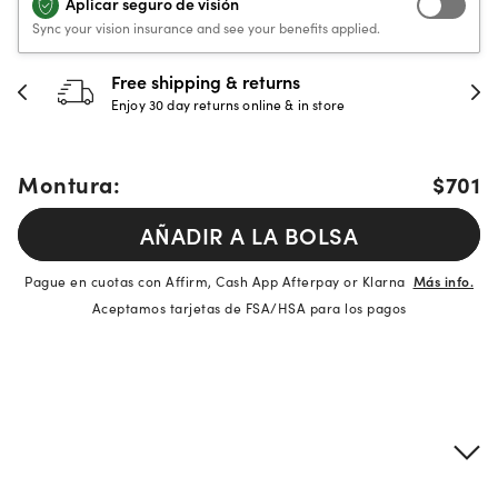
Aplicar seguro de visión
Sync your vision insurance and see your benefits applied.
Free shipping & returns
Enjoy 30 day returns online & in store
Montura:
$701
AÑADIR A LA BOLSA
Pague en cuotas con Affirm, Cash App Afterpay or Klarna
Más info.
Aceptamos tarjetas de FSA/HSA para los pagos
Detalles del producto
Información sobre montura y lentes