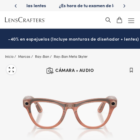
Skip
 las lentes
¿Es hora de tu examen de la vista?
Disfruta -40
to
Prográmalo hoy
main
content
-40% en espejuelos (Incluye monturas de diseñador + lentes)
Inicio
Marcas
Ray-Ban
Ray-Ban Meta Skyler
CÁMARA + AUDIO