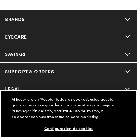
BRANDS
EYECARE
Nuance Audio
Ray-Ban
SAVINGS
Our Eyeglasses
Oakley
Our Sunglasses
SUPPORT & ORDERS
Offers & Discount
Ray-Ban | Meta
Our Contact Lenses
Insurance
LEGAL
Help Center
Al hacer clic en “Aceptar todas las cookies”, usted acepta
Oakley Meta
Ray-Ban | Meta
FSA & HSA
que las cookies se guarden en su dispositivo para mejorar
Online Order Status
COMPANY INFO
Privacy Policy
la navegación del sitio, analizar el uso del mismo, y
Miu Miu
colaborar con nuestros estudios para marketing.
Oakley Meta
CareCredit Credit Card
Shipping & Returns
Terms of Use
ESTADOS UNIDOS (Español)
About us
Configuración de cookies
Prada
Eyewear Trends
2-Day Delivery