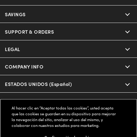
Ray-Ban
SAVINGS
Our Eyeglasses
Oakley
Our Sunglasses
SUPPORT & ORDERS
Offers & Discount
Ray-Ban | Meta
Our Contact Lenses
Insurance
LEGAL
Help Center
Oakley Meta
Ray-Ban | Meta
FSA & HSA
Online Order Status
COMPANY INFO
Privacy Policy
Miu Miu
Oakley Meta
CareCredit Credit Card
Shipping & Returns
Terms of Use
ESTADOS UNIDOS (Español)
About us
Prada
Eyewear Trends
2-Day Delivery
Notice of Financial Incentive
Accessibility
We guarantee every transaction is 100% secure
Al hacer clic en “Aceptar todas las cookies”, usted acepta
Michael Kors
Our Lenses
Frame Advisor
que las cookies se guarden en su dispositivo para mejorar
Independent Doctor's Notice
Our Flagship Stores
la navegación del sitio, analizar el uso del mismo, y
Buy now, pay later with Klarna*, Affirm or Cash App Afterpay.
Coach
colaborar con nuestros estudios para marketing.
Schedule an Eye Exam
AARP Members
Learn More
Style Guide
AdChoices
Careers