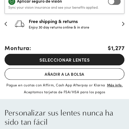
Aplicar seguro de visión
Sync your vision insurance and see your benefits applied.
30-day happiness guarantee
Full refund or replacement within 30 days
Montura:
$1,277
SELECCIONAR LENTES
AÑADIR A LA BOLSA
Pague en cuotas con Affirm, Cash App Afterpay or Klarna
Más info.
Aceptamos tarjetas de FSA/HSA para los pagos
Personalizar sus lentes nunca ha
sido tan fácil