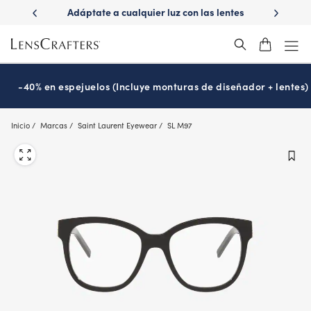
Skip
ápido con
Adáptate a cualquier luz con las lentes
¿Es hora
to
s
Transitions
®
main
content
-40% en espejuelos (Incluye monturas de diseñador + lentes)
Inicio
Marcas
Saint Laurent Eyewear
SL M97