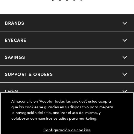
BRANDS
EYECARE
Nuance Audio
Ray-Ban
SAVINGS
Our Eyeglasses
Oakley
Our Sunglasses
SUPPORT & ORDERS
Offers & Discount
Ray-Ban | Meta
Our Contact Lenses
Insurance
LEGAL
Help Center
Al hacer clic en “Aceptar todas las cookies”, usted acepta
Oakley Meta
Ray-Ban | Meta
FSA & HSA
Online Order Status
que las cookies se guarden en su dispositivo para mejorar
COMPANY INFO
Privacy Policy
la navegación del sitio, analizar el uso del mismo, y
Miu Miu
colaborar con nuestros estudios para marketing.
Oakley Meta
CareCredit Credit Card
Shipping & Returns
Terms of Use
ESTADOS UNIDOS (Español)
About us
Configuración de cookies
Prada