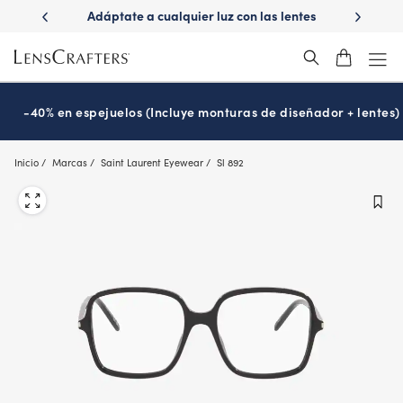
Skip
ápido con
Adáptate a cualquier luz con las lentes
¿Es hora
to
s
Transitions
®
main
content
-40% en espejuelos (Incluye monturas de diseñador + lentes)
Inicio
Marcas
Saint Laurent Eyewear
Sl 892