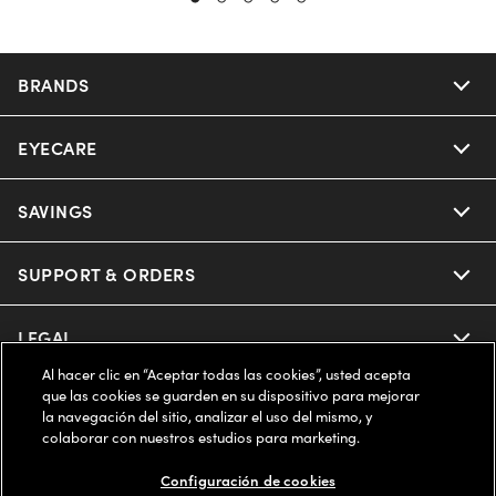
BRANDS
EYECARE
Nuance Audio
Ray-Ban
SAVINGS
Our Eyeglasses
Oakley
Our Sunglasses
SUPPORT & ORDERS
Offers & Discount
Ray-Ban | Meta
Our Contact Lenses
Insurance
LEGAL
Help Center
Al hacer clic en “Aceptar todas las cookies”, usted acepta
Oakley Meta
Ray-Ban | Meta
FSA & HSA
Online Order Status
que las cookies se guarden en su dispositivo para mejorar
COMPANY INFO
Privacy Policy
la navegación del sitio, analizar el uso del mismo, y
Miu Miu
colaborar con nuestros estudios para marketing.
Oakley Meta
CareCredit Credit Card
Shipping & Returns
Terms of Use
ESTADOS UNIDOS (Español)
About us
Configuración de cookies
Prada