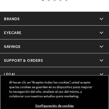
BRANDS
EYECARE
Nuance Audio
Ray-Ban
SAVINGS
Our Eyeglasses
Oakley
Our Sunglasses
SUPPORT & ORDERS
Offers & Discount
Ray-Ban | Meta
Our Contact Lenses
Insurance
LEGAL
Help Center
Al hacer clic en “Aceptar todas las cookies”, usted acepta
Oakley Meta
Ray-Ban | Meta
FSA & HSA
Online Order Status
que las cookies se guarden en su dispositivo para mejorar
COMPANY INFO
Privacy Policy
la navegación del sitio, analizar el uso del mismo, y
Miu Miu
colaborar con nuestros estudios para marketing.
Oakley Meta
CareCredit Credit Card
Shipping & Returns
Terms of Use
ESTADOS UNIDOS (Español)
About us
Configuración de cookies
Prada