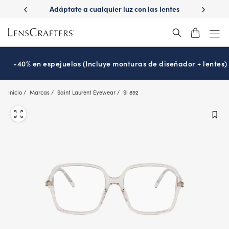
Skip
ápido con
Adáptate a cualquier luz con las lentes
¿Es hora
to
s
Transitions
®
main
content
-40% en espejuelos (Incluye monturas de diseñador + lentes)
Inicio
Marcas
Saint Laurent Eyewear
Sl 892