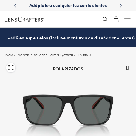
Skip
ápido con
Adáptate a cualquier luz con las lentes
¿Es hora
to
s
Transitions
®
main
content
-40% en espejuelos (Incluye monturas de diseñador + lentes)
Inicio
Marcas
Scuderia Ferrari Eyewear
FZ6002U
POLARIZADOS