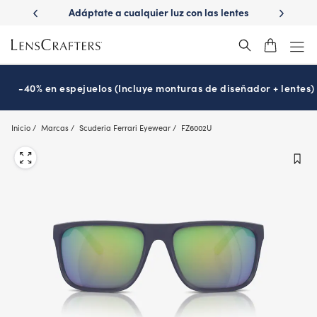
Skip
ápido con
Adáptate a cualquier luz con las lentes
¿Es hora
to
s
Transitions
®
main
content
-40% en espejuelos (Incluye monturas de diseñador + lentes)
Inicio
Marcas
Scuderia Ferrari Eyewear
FZ6002U