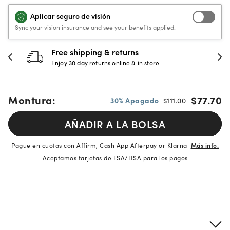
Aplicar seguro de visión
Sync your vision insurance and see your benefits applied.
Free shipping & returns
Enjoy 30 day returns online & in store
Montura:
$77.70
30% Apagado
$111.00
AÑADIR A LA BOLSA
Pague en cuotas con Affirm, Cash App Afterpay or Klarna
Más info.
Aceptamos tarjetas de FSA/HSA para los pagos
Detalles del producto
Información sobre montura y lentes