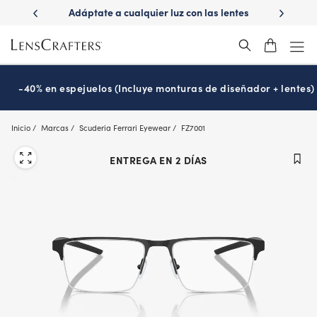
Skip
 las lentes
¿Es hora de tu examen de la vista?
Disfruta -40
to
Prográmalo hoy
main
content
-40% en espejuelos (Incluye monturas de diseñador + lentes)
Inicio
Marcas
Scuderia Ferrari Eyewear
FZ7001
ENTREGA EN 2 DÍAS