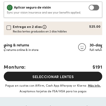
Aplicar seguro de visión
Sync your vision insurance and see your benefits applied.
$25.00
Entrega en 2 días
Reciba lentes graduados en 2 días hábiles
30-day happiness guarantee
Full refund or replacement within 30 days
Montura:
$191
SELECCIONAR LENTES
Pague en cuotas con Affirm, Cash App Afterpay or Klarna
Más info.
Aceptamos tarjetas de FSA/HSA para los pagos