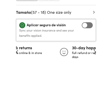
 de crédito
VERSACE PRIMAVERA
40% DE DESCUENTO
40% DE DESCUENTO
LENTES GRADUADOS
to, y pagar
Tamaño
(57 - 18) One size only
VERANO 2026 LENTES
RECETA / GRADUADO
RECETA / GRADUADO
INFANTILES DESDE $99*
LENTES
LENTES
Aplicar seguro de visión
Sync your vision insurance and see your
benefits applied.
COMPRA AHORA
COMPRA AHORA
COMPRA AHORA
COMPRA AHORA
30-day happiness guarantee
 store
Full refund or replacement within 30
days