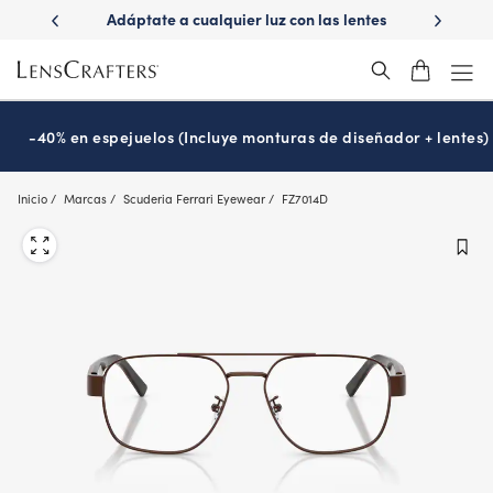
Skip
ápido con
Adáptate a cualquier luz con las lentes
¿Es hora
to
s
Transitions
®
main
content
-40% en espejuelos (Incluye monturas de diseñador + lentes)
Inicio
Marcas
Scuderia Ferrari Eyewear
FZ7014D