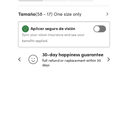
 de crédito
VERSACE PRIMAVERA
40% DE DESCUENTO
40% DE DESCUENTO
LENTES GRADUADOS
to, y pagar
Tamaño
(58 - 17) One size only
VERANO 2026 LENTES
RECETA / GRADUADO
RECETA / GRADUADO
INFANTILES DESDE $99*
LENTES
LENTES
Aplicar seguro de visión
COMPRA AHORA
COMPRA AHORA
Sync your vision insurance and see your
benefits applied.
COMPRA AHORA
COMPRA AHORA
30-day happiness guarantee
 store
Full refund or replacement within 30
days