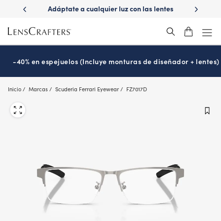
Skip
con
Adáptate a cualquier luz con las lentes
¿Es hora de tu
to
Transitions
Progr
®
main
content
-40% en espejuelos (Incluye monturas de diseñador + lentes)
Inicio
Marcas
Scuderia Ferrari Eyewear
FZ7017D