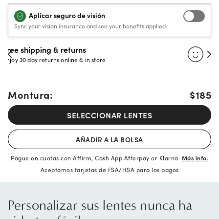
Aplicar seguro de visión
Sync your vision insurance and see your benefits applied.
30-day happiness guarantee
Full refund or replacement within 30 days
Montura:
$185
SELECCIONAR LENTES
AÑADIR A LA BOLSA
Pague en cuotas con Affirm, Cash App Afterpay or Klarna
Más info.
Aceptamos tarjetas de FSA/HSA para los pagos
Personalizar sus lentes nunca ha