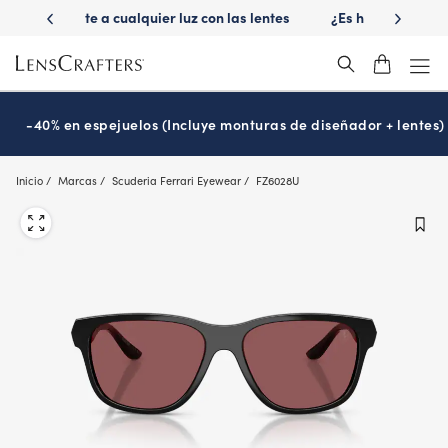
Skip
 las lentes
¿Es hora de tu examen de la vista?
Disfruta -40
to
Prográmalo hoy
main
content
-40% en espejuelos (Incluye monturas de diseñador + lentes)
Inicio
Marcas
Scuderia Ferrari Eyewear
FZ6028U