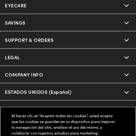
EYECARE
Nuance Audio
Ray-Ban
SAVINGS
Our Eyeglasses
Oakley
Our Sunglasses
SUPPORT & ORDERS
Offers & Discount
Ray-Ban | Meta
Our Contact Lenses
Insurance
LEGAL
Help Center
Oakley Meta
Ray-Ban | Meta
FSA & HSA
Online Order Status
COMPANY INFO
Privacy Policy
Miu Miu
Oakley Meta
CareCredit Credit Card
Shipping & Returns
Terms of Use
ESTADOS UNIDOS (Español)
About us
Prada
Eyewear Trends
2-Day Delivery
Notice of Financial Incentive
Accessibility
We guarantee every transaction is 100% secure
Al hacer clic en “Aceptar todas las cookies”, usted acepta
Michael Kors
Our Lenses
Frame Advisor
que las cookies se guarden en su dispositivo para mejorar
Independent Doctor's Notice
Our Flagship Stores
la navegación del sitio, analizar el uso del mismo, y
Buy now, pay later with Klarna*, Affirm or Cash App Afterpay.
Coach
colaborar con nuestros estudios para marketing.
Schedule an Eye Exam
AARP Members
Learn More