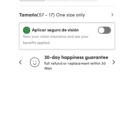
 de crédito
VERSACE PRIMAVERA
40% DE DESCUENTO
40% DE DESCUENTO
LENTES GRADUADOS
to, y pagar
Tamaño
(57 - 17) One size only
VERANO 2026 LENTES
RECETA / GRADUADO
RECETA / GRADUADO
INFANTILES DESDE $99*
LENTES
LENTES
Aplicar seguro de visión
Sync your vision insurance and see your
benefits applied.
COMPRA AHORA
COMPRA AHORA
COMPRA AHORA
COMPRA AHORA
30-day happiness guarantee
 store
Full refund or replacement within 30
days