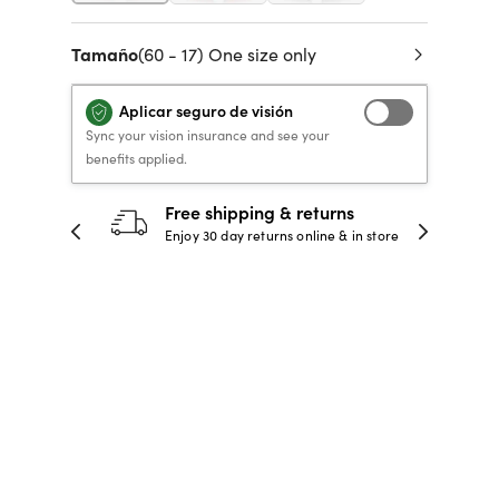
 de crédito
VERSACE PRIMAVERA
40% DE DESCUENTO
40% DE DESCUENTO
LENTES GRADUADOS
to, y pagar
Tamaño
(60 - 17) One size only
VERANO 2026 LENTES
RECETA / GRADUADO
RECETA / GRADUADO
INFANTILES DESDE $99*
LENTES
LENTES
Aplicar seguro de visión
Sync your vision insurance and see your
benefits applied.
COMPRA AHORA
COMPRA AHORA
COMPRA AHORA
COMPRA AHORA
30-day happiness guarantee
 store
Full refund or replacement within 30
days