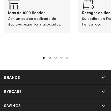
Más de 1000 tiendas
Recoger en tie
Con un equipo dedicado de
Su pedido en lín
doctores expertos y asociados.
tienda local.
BRANDS
EYECARE
Nuance Audio
Ray-Ban
SAVINGS
Our Eyeglasses