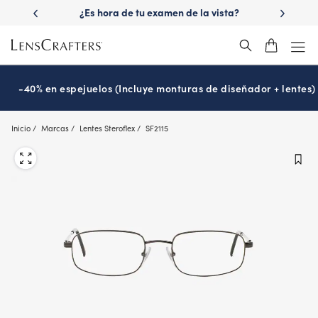
Skip
 las lentes
¿Es hora de tu examen de la vista?
Disfruta -40
to
Prográmalo hoy
main
content
-40% en espejuelos (Incluye monturas de diseñador + lentes)
Inicio
Marcas
Lentes Steroflex
SF2115