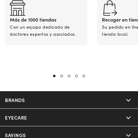
Más de 1000 tiendas
Recoger en tie
Con un equipo dedicado de
Su pedido en lín
doctores expertos y asociados.
tienda local.
BRANDS
EYECARE
Nuance Audio
Ray-Ban
SAVINGS
Our Eyeglasses