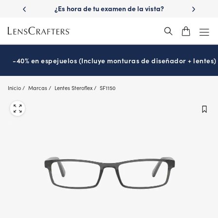
Skip
 las lentes
¿Es hora de tu examen de la vista?
Disfruta -40
to
Prográmalo hoy
main
content
-40% en espejuelos (Incluye monturas de diseñador + lentes)
Inicio
Marcas
Lentes Steroflex
SF1150