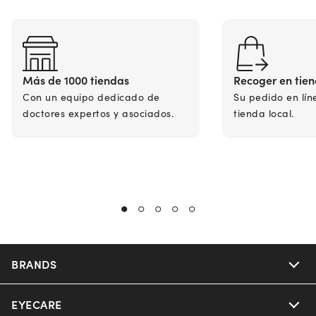
Más de 1000 tiendas
Recoger en tie
Con un equipo dedicado de
Su pedido en lín
doctores expertos y asociados.
tienda local.
BRANDS
EYECARE
Nuance Audio