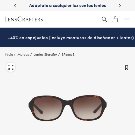
Skip
ápido con
Adáptate a cualquier luz con las lentes
¿Es hora
to
s
Transitions
®
main
content
-40% en espejuelos (Incluye monturas de diseñador + lentes)
Inicio
Marcas
Lentes Steroflex
SF5503S