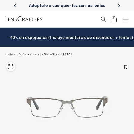
Skip
ido con
Adáptate a cualquier luz con las lentes
¿Es hora d
to
Transitions
P
®
main
content
-40% en espejuelos (Incluye monturas de diseñador + lentes)
Inicio
Marcas
Lentes Steroflex
SF2289