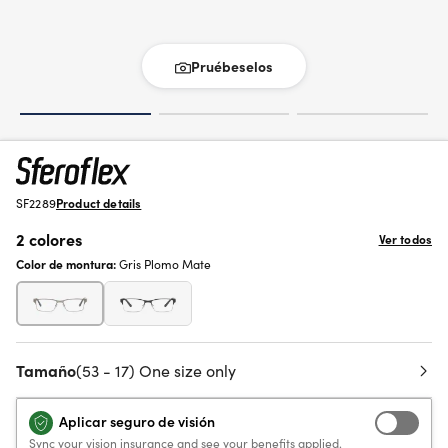
Pruébeselos
SF2289
Product details
2 colores
Ver todos
Color de montura:
Gris Plomo Mate
Tamaño
(53 - 17) One size only
Aplicar seguro de visión
Sync your vision insurance and see your benefits applied.