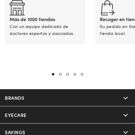
Más de 1000 tiendas
Recoger en tie
Con un equipo dedicado de
Su pedido en lín
doctores expertos y asociados.
tienda local.
BRANDS
EYECARE
Nuance Audio
Ray-Ban
SAVINGS
Our Eyeglasses