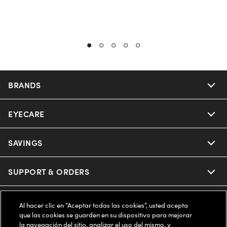
BRANDS
EYECARE
Nuance Audio
Ray-Ban
SAVINGS
Our Eyeglasses
Oakley
Our Sunglasses
SUPPORT & ORDERS
Offers & Discount
Ray-Ban | Meta
Our Contact Lenses
Insurance
LEGAL
Help Center
Al hacer clic en “Aceptar todas las cookies”, usted acepta
que las cookies se guarden en su dispositivo para mejorar
Oakley Meta
Ray-Ban | Meta
FSA & HSA
la navegación del sitio, analizar el uso del mismo, y