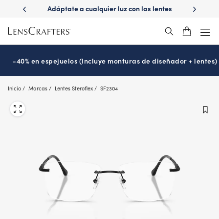
Skip
ápido con
Adáptate a cualquier luz con las lentes
¿Es hora
to
s
Transitions
®
main
content
-40% en espejuelos (Incluye monturas de diseñador + lentes)
Inicio
Marcas
Lentes Steroflex
SF2304