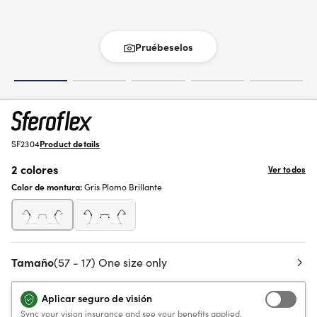
Pruébeselos
SF2304
Product details
2 colores
Ver todos
Color de montura:
Gris Plomo Brillante
Tamaño
(57 - 17) One size only
Aplicar seguro de visión
Sync your vision insurance and see your benefits applied.