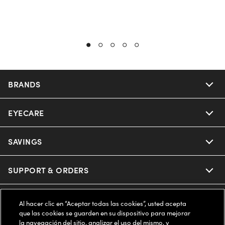
BRANDS
EYECARE
Nuance Audio
Ray-Ban
SAVINGS
Our Eyeglasses
Oakley
Our Sunglasses
SUPPORT & ORDERS
Offers & Discount
Ray-Ban | Meta
Our Contact Lenses
Insurance
LEGAL
Help Center
Al hacer clic en “Aceptar todas las cookies”, usted acepta
que las cookies se guarden en su dispositivo para mejorar
Oakley Meta
Ray-Ban | Meta
FSA & HSA
la navegación del sitio, analizar el uso del mismo, y