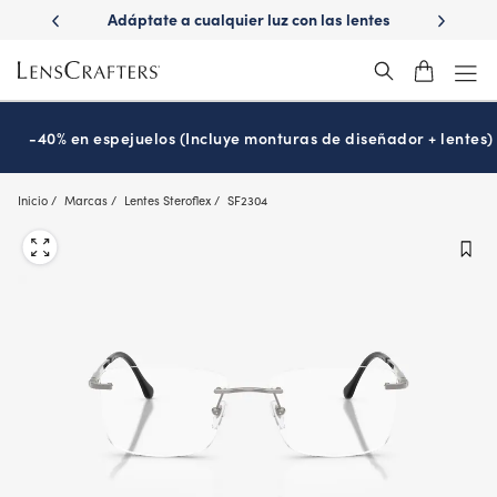
Skip
ápido con
Adáptate a cualquier luz con las lentes
¿Es hora
to
s
Transitions
®
main
content
-40% en espejuelos (Incluye monturas de diseñador + lentes)
Inicio
Marcas
Lentes Steroflex
SF2304