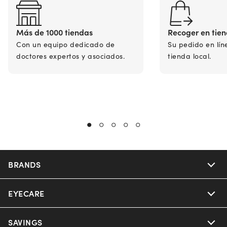
Más de 1000 tiendas
Recoger en tie
Con un equipo dedicado de
Su pedido en lín
doctores expertos y asociados.
tienda local.
BRANDS
EYECARE
Nuance Audio
Ray-Ban
SAVINGS
Our Eyeglasses