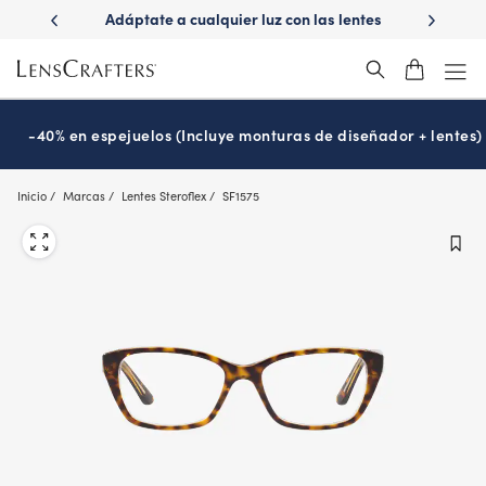
Skip
dáptate a cualquier luz con las lentes
¿Es hora de tu examen de
to
Transitions
Prográmalo ho
®
main
content
-40% en espejuelos (Incluye monturas de diseñador + lentes)
Inicio
Marcas
Lentes Steroflex
SF1575