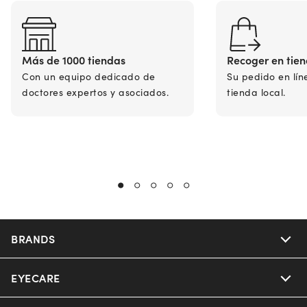
Más de 1000 tiendas
Recoger en tie
Con un equipo dedicado de
Su pedido en lín
doctores expertos y asociados.
tienda local.
BRANDS
EYECARE
Nuance Audio