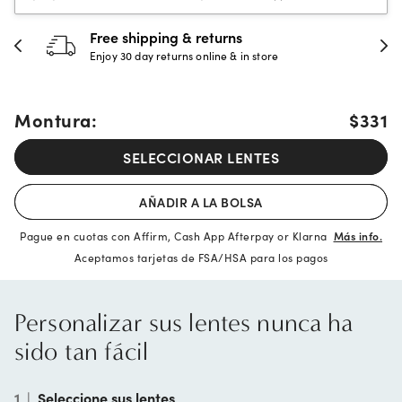
urns
30-day happiness gua
e & in store
Full refund or replacement wi
Montura:
$331
SELECCIONAR LENTES
AÑADIR A LA BOLSA
Pague en cuotas con Affirm, Cash App Afterpay or Klarna
Más info.
Aceptamos tarjetas de FSA/HSA para los pagos
Personalizar sus lentes nunca ha
sido tan fácil
1
|
Seleccione sus lentes