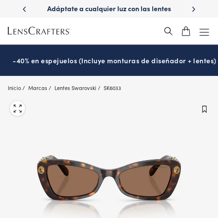
Skip
e a cualquier luz con las lentes
¿Es hora de tu examen de la vi
to
Transitions
Prográmalo hoy
®
main
content
-40% en espejuelos (Incluye monturas de diseñador + lentes)
Inicio
Marcas
Lentes Swarovski
SK6033