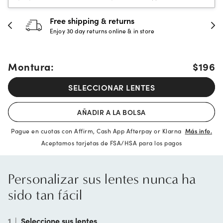
30-day happiness guarantee
Full refund or replacement within 30 days
Montura:
$196
SELECCIONAR LENTES
AÑADIR A LA BOLSA
Pague en cuotas con Affirm, Cash App Afterpay or Klarna
Más info.
Aceptamos tarjetas de FSA/HSA para los pagos
Personalizar sus lentes nunca ha
sido tan fácil
1
|
Seleccione sus lentes