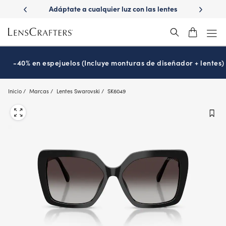
Skip
r luz con las lentes
¿Es hora de tu examen de la vista?
Disf
to
tions
Prográmalo hoy
®
main
content
-40% en espejuelos (Incluye monturas de diseñador + lentes)
Inicio
Marcas
Lentes Swarovski
SK6049