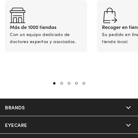
Más de 1000 tiendas
Recoger en tie
Con un equipo dedicado de
Su pedido en lín
doctores expertos y asociados.
tienda local.
BRANDS
EYECARE
Nuance Audio