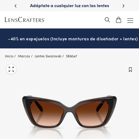
Skip
e a cualquier luz con las lentes
¿Es hora de tu examen de la vi
to
Transitions
Prográmalo hoy
®
main
content
-40% en espejuelos (Incluye monturas de diseñador + lentes)
Inicio
Marcas
Lentes Swarovski
SK6047