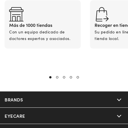
Más de 1000 tiendas
Recoger en tie
Con un equipo dedicado de
Su pedido en lín
doctores expertos y asociados.
tienda local.
BRANDS
EYECARE
Nuance Audio