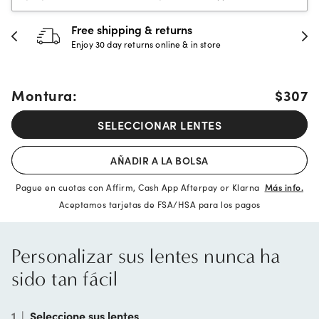
30-day happiness guarantee
Full refund or replacement within 30 days
Montura:
$307
SELECCIONAR LENTES
AÑADIR A LA BOLSA
Pague en cuotas con Affirm, Cash App Afterpay or Klarna
Más info.
Aceptamos tarjetas de FSA/HSA para los pagos
Personalizar sus lentes nunca ha
sido tan fácil
1
|
Seleccione sus lentes