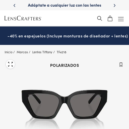
Skip
lquier luz con las lentes
¿Es hora de tu examen de la vista?
to
ransitions
Prográmalo hoy
®
main
content
-40% en espejuelos (Incluye monturas de diseñador + lentes)
Inicio
Marcas
Lentes Tiffany
TF4218
POLARIZADOS