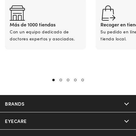
Más de 1000 tiendas
Recoger en tie
Con un equipo dedicado de
Su pedido en lín
doctores expertos y asociados.
tienda local.
BRANDS
EYECARE
Nuance Audio