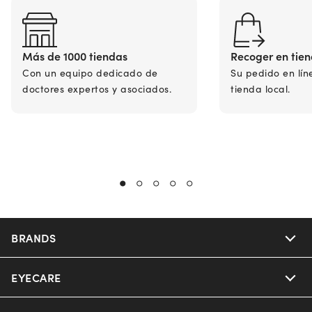
Más de 1000 tiendas
Recoger en tie
Con un equipo dedicado de
Su pedido en lín
doctores expertos y asociados.
tienda local.
BRANDS
EYECARE
Nuance Audio