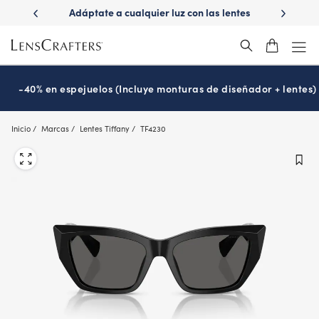
Skip
e a cualquier luz con las lentes
¿Es hora de tu examen de la vi
to
Transitions
Prográmalo hoy
®
main
content
-40% en espejuelos (Incluye monturas de diseñador + lentes)
Inicio
Marcas
Lentes Tiffany
TF4230