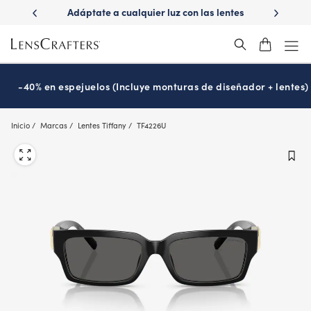
Skip
ápido con
Adáptate a cualquier luz con las lentes
¿Es hora
to
s
Transitions
®
main
content
-40% en espejuelos (Incluye monturas de diseñador + lentes)
Inicio
Marcas
Lentes Tiffany
TF4226U