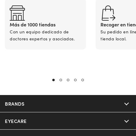
Más de 1000 tiendas
Recoger en tie
Con un equipo dedicado de
Su pedido en lín
doctores expertos y asociados.
tienda local.
BRANDS
EYECARE
Nuance Audio