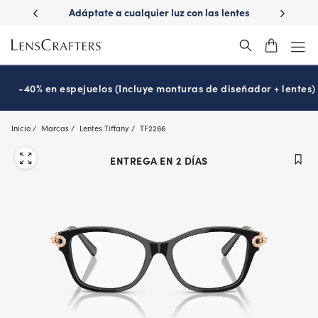
Skip
ápido con
Adáptate a cualquier luz con las lentes
¿Es hora
to
s
Transitions
®
main
content
-40% en espejuelos (Incluye monturas de diseñador + lentes)
Inicio
Marcas
Lentes Tiffany
TF2266
ENTREGA EN 2 DÍAS