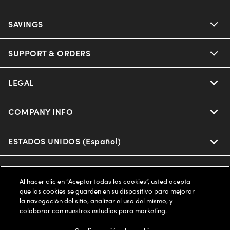
Ray-Ban
SAVINGS
Our Eyeglasses
Oakley
Our Sunglasses
SUPPORT & ORDERS
Offers & Discount
Ray-Ban | Meta
Our Contact Lenses
Insurance
LEGAL
Help Center
Oakley Meta
Ray-Ban | Meta
FSA & HSA
Online Order Status
COMPANY INFO
Privacy Policy
Miu Miu
Oakley Meta
CareCredit Credit Card
Shipping & Returns
Terms of Use
ESTADOS UNIDOS (Español)
About us
Prada
Eyewear Trends
2-Day Delivery
Notice of Financial Incentive
Accessibility
We guarantee every transaction is 100% secure
Al hacer clic en “Aceptar todas las cookies”, usted acepta
Michael Kors
Our Lenses
Frame Advisor
que las cookies se guarden en su dispositivo para mejorar
Independent Doctor's Notice
Our Flagship Stores
la navegación del sitio, analizar el uso del mismo, y
Buy now, pay later with Klarna*, Affirm or Cash App Afterpay.
Coach
colaborar con nuestros estudios para marketing.
Schedule an Eye Exam
AARP Members
Learn More
Style Guide
AdChoices
Careers