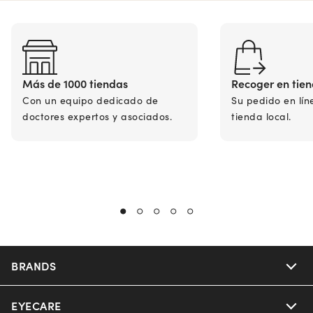
Más de 1000 tiendas
Recoger en tie
Con un equipo dedicado de
Su pedido en lín
doctores expertos y asociados.
tienda local.
BRANDS
EYECARE
Nuance Audio