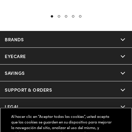
BRANDS
EYECARE
Nuance Audio
Ray-Ban
SAVINGS
Our Eyeglasses
Oakley
Our Sunglasses
SUPPORT & ORDERS
Offers & Discount
Ray-Ban | Meta
Our Contact Lenses
Insurance
LEGAL
Help Center
Al hacer clic en “Aceptar todas las cookies”, usted acepta
Oakley Meta
Ray-Ban | Meta
FSA & HSA
Online Order Status
que las cookies se guarden en su dispositivo para mejorar
COMPANY INFO
Privacy Policy
la navegación del sitio, analizar el uso del mismo, y