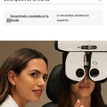
si necesitas asistencia
Encuéntralo y prúebalo en la
tienda
experta