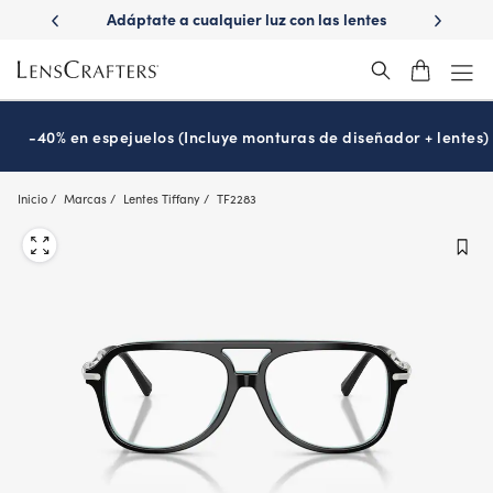
Skip
ápido con
Adáptate a cualquier luz con las lentes
¿Es hora
to
s
Transitions
®
main
content
-40% en espejuelos (Incluye monturas de diseñador + lentes)
Inicio
Marcas
Lentes Tiffany
TF2283