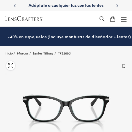
Skip
ápido con
Adáptate a cualquier luz con las lentes
¿Es hora
to
s
Transitions
®
main
content
-40% en espejuelos (Incluye monturas de diseñador + lentes)
Inicio
Marcas
Lentes Tiffany
TF2288B