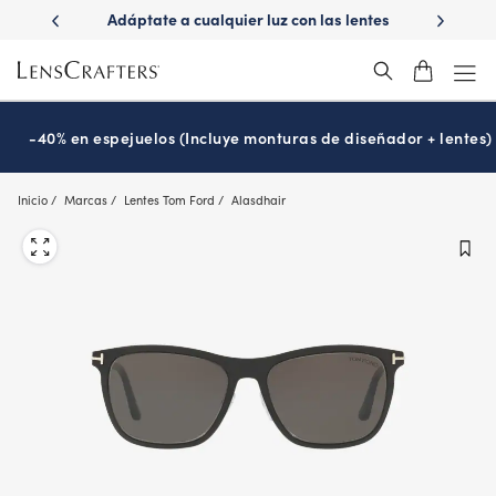
Skip
ápido con
Adáptate a cualquier luz con las lentes
¿Es hora
to
s
Transitions
®
main
content
-40% en espejuelos (Incluye monturas de diseñador + lentes)
Inicio
Marcas
Lentes Tom Ford
Alasdhair