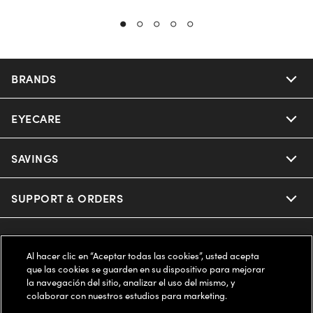
BRANDS
EYECARE
Nuance Audio
Ray-Ban
SAVINGS
Our Eyeglasses
Oakley
Our Sunglasses
SUPPORT & ORDERS
Offers & Discount
Ray-Ban | Meta
Our Contact Lenses
Insurance
LEGAL
Help Center
Al hacer clic en “Aceptar todas las cookies”, usted acepta
Oakley Meta
Ray-Ban | Meta
que las cookies se guarden en su dispositivo para mejorar
FSA & HSA
Online Order Status
COMPANY INFO
Privacy Policy
la navegación del sitio, analizar el uso del mismo, y
colaborar con nuestros estudios para marketing.
Miu Miu
Oakley Meta
CareCredit Credit Card
Shipping & Returns