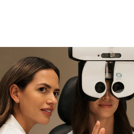
si necesitas asistencia
Encuéntralo y prúebalo en la
tienda
experta