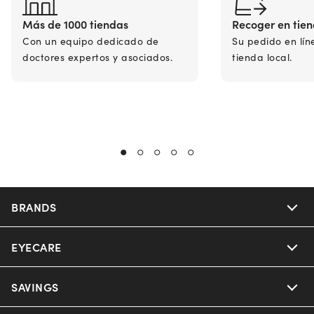
Más de 1000 tiendas
Recoger en tie
Con un equipo dedicado de
Su pedido en lín
doctores expertos y asociados.
tienda local.
BRANDS
EYECARE
Nuance Audio
Ray-Ban
SAVINGS
Our Eyeglasses