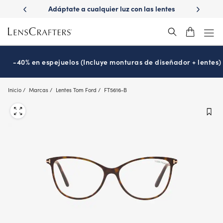
Skip
ápido con
Adáptate a cualquier luz con las lentes
¿Es hora
to
s
Transitions
®
main
content
-40% en espejuelos (Incluye monturas de diseñador + lentes)
Inicio
Marcas
Lentes Tom Ford
FT5616-B