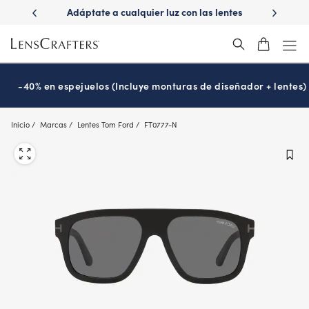
Skip
e a cualquier luz con las lentes
¿Es hora de tu examen de la vi
to
Transitions
Prográmalo hoy
®
main
content
-40% en espejuelos (Incluye monturas de diseñador + lentes)
Inicio
Marcas
Lentes Tom Ford
FT0777-N