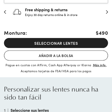
 & returns
30-day happine
rns online & in store
Full refund or replac
Montura:
$490
SELECCIONAR LENTES
AÑADIR A LA BOLSA
Pague en cuotas con Affirm, Cash App Afterpay or Klarna
Más info.
Aceptamos tarjetas de FSA/HSA para los pagos
Personalizar sus lentes nunca ha
sido tan fácil
1
|
Seleccione sus lentes