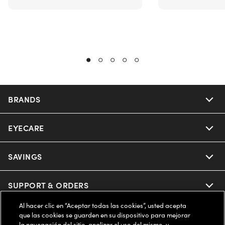
BRANDS
EYECARE
Nuance Audio
Ray-Ban
SAVINGS
Our Eyeglasses
Oakley
Our Sunglasses
SUPPORT & ORDERS
Offers & Discount
Al hacer clic en “Aceptar todas las cookies”, usted acepta
Ray-Ban | Meta
Our Contact Lenses
Insurance
LEGAL
Help Center
que las cookies se guarden en su dispositivo para mejorar
la navegación del sitio, analizar el uso del mismo, y