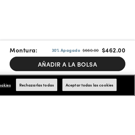
Montura:
$462.00
30% Apagado
$660.00
AÑADIR A LA BOLSA
Pague en cuotas con Affirm, Cash App Afterpay or Klarna
Más
info.
ookies
Rechazarlas todas
Aceptar todas las cookies
Aceptamos tarjetas de FSA/HSA para los pagos